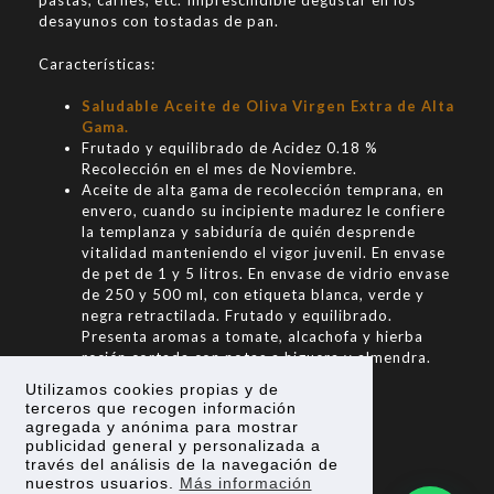
pastas, carnes, etc. Imprescindible degustar en los
desayunos con tostadas de pan.
Características:
Saludable Aceite de Oliva Virgen Extra de Alta
Gama.
Frutado y equilibrado de Acidez 0.18 %
Recolección en el mes de Noviembre.
Aceite de alta gama de recolección temprana, en
envero, cuando su incipiente madurez le confiere
la templanza y sabiduría de quién desprende
vitalidad manteniendo el vigor juvenil. En envase
de pet de 1 y 5 litros. En envase de vidrio envase
de 250 y 500 ml, con etiqueta blanca, verde y
negra retractilada. Frutado y equilibrado.
Presenta aromas a tomate, alcachofa y hierba
recién cortada con notas a higuera y almendra.
Utilizamos cookies propias y de
Si eres mayorista contacta para una oferta
terceros que recogen información
personalizada.
agregada y anónima para mostrar
publicidad general y personalizada a
Descargar ficha técnica
través del análisis de la navegación de
nuestros usuarios.
Más información