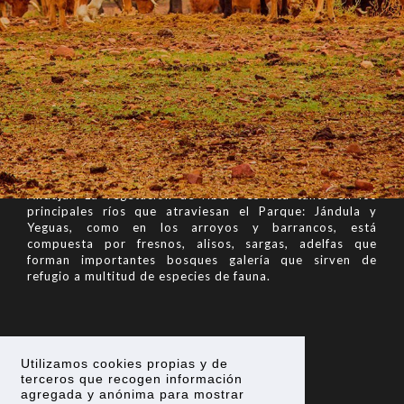
Real sobrevuelan los cielos embriagados por tan
majestuosos olivares.
CON LA FLORA
que convive en nuestras fincas.
Los Bosques, Monte Bajo, Dehesa, Paisajes de Ribera se
encuentran en perfecta simbiosis con los olivos, y las
plantas aromáticas como el romero, la mejorana, el
tomillo o el cantueso le proporcionan los aromas, el
carácter y la armonía a nuestro aceite. Esta es la
singularidad del entorno del Parque Natural Sierra de
Andújar. La vegetación de ribera es rica tanto en los
principales ríos que atraviesan el Parque: Jándula y
Yeguas, como en los arroyos y barrancos, está
compuesta por fresnos, alisos, sargas, adelfas que
forman importantes bosques galería que sirven de
refugio a multitud de especies de fauna.
Utilizamos cookies propias y de
terceros que recogen información
agregada y anónima para mostrar