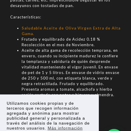
pastas, carnes, etc. Imprescindible degustar en los
desayunos con tostadas de pan.
Características:
Saludable Aceite de Oliva Virgen Extra de Alta
Gama.
Frutado y equilibrado de Acidez 0.18 %
Recolección en el mes de Noviembre.
Aceite de alta gama de recolección temprana, en
envero, cuando su incipiente madurez le confiere
la templanza y sabiduría de quién desprende
vitalidad manteniendo el vigor juvenil. En envase
de pet de 1 y 5 litros. En envase de vidrio envase
de 250 y 500 ml, con etiqueta blanca, verde y
negra retractilada. Frutado y equilibrado.
Presenta aromas a tomate, alcachofa y hierba
recién cortada con notas a higuera y almendra.
Utilizamos cookies propias y de
Si eres mayorista contacta para una oferta
terceros que recogen información
personalizada.
agregada y anónima para mostrar
publicidad general y personalizada a
Descargar ficha técnica
través del análisis de la navegación de
nuestros usuarios.
Más información